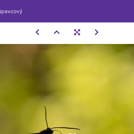
púpavcový